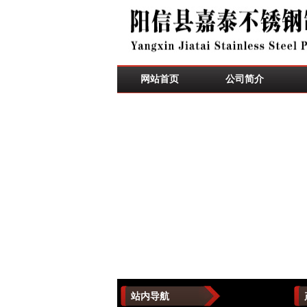
网站首页
公司简介
站内导航