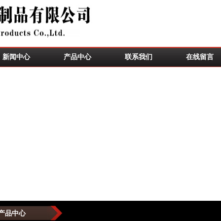
新闻中心
产品中心
联系我们
在线留言
产品中心