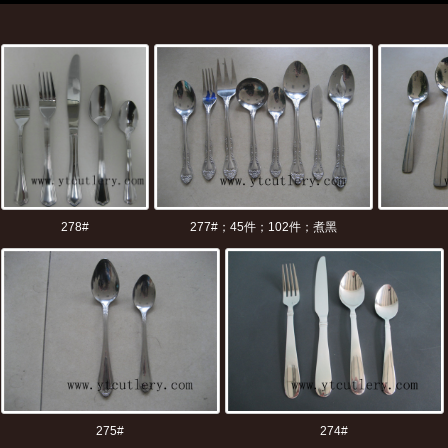
278#
277#；45件；102件；煮黑
275#
274#